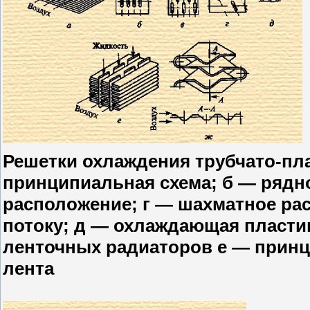
Решетки охлаждения трубчато-пл
принципиальная схема; б — рядн
расположение; г — шахматное ра
потоку; д — охлаждающая пластин
ленточных радиаторов е — прин
лента