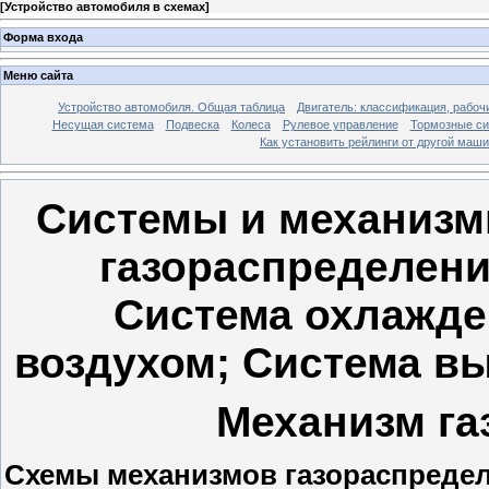
[
Устройство автомобиля в схемах
]
Форма входа
Меню сайта
Устройство автомобиля. Общая таблица
Двигатель: классификация, рабоч
Несущая система
Подвеска
Колеса
Рулевое управление
Тормозные с
Как установить рейлинги от другой маш
Системы и механизмы
газораспределени
Система охлажде
воздухом; Система вы
Механизм га
Схемы механизмов газораспреде