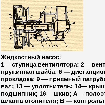
Жидкостный насос:
1— ступица вентилятора; 2— вент
пружинная шайба; 6 — дистанцион
прокладка; 9 — приемный патрубо
вал; 13 — уплотнитель; 14— кр
подшипник; 16— шкив; А— полост
шланга отопителя; В — контроль